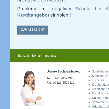
Probleme mit
negativer Schufa bei Kr
Kreditangebot
einholen !
ZUR ÃBERSICHT
Startseite
Kontakt
Impressum
Unsere Sachbearbeiter:
Schufafreier 
Schufafreie 
Tel: 09426-8522316
Eilkredite
Fax: 09426-8522329
Kreditangeb
Kredit ohne 
Kredit Schufa
Online Kredi
Schweizer Kr
Urlaubskredi