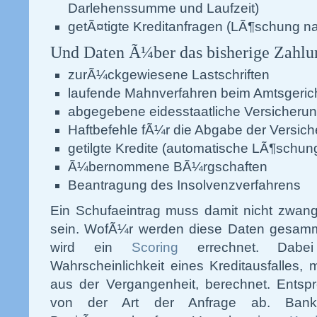
Darlehenssumme und Laufzeit)
getÃ¤tigte Kreditanfragen (LÃ¶schung n
Und Daten Ã¼ber das bisherige Zahlu
zurÃ¼ckgewiesene Lastschriften
laufende Mahnverfahren beim Amtsgeric
abgegebene eidesstaatliche Versicherun
Haftbefehle fÃ¼r die Abgabe der Versic
getilgte Kredite (automatische LÃ¶schun
Ã¼bernommene BÃ¼rgschaften
Beantragung des Insolvenzverfahrens
Ein Schufaeintrag muss damit nicht zwang
sein. WofÃ¼r werden diese Daten gesamm
wird ein
Scoring
errechnet. Dabei 
Wahrscheinlichkeit eines Kreditausfalles, 
aus der Vergangenheit, berechnet. Ents
von der Art der Anfrage ab. Bank