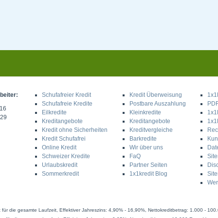
eiter:
Schufafreier Kredit
Kredit Überweisung
1x1
Schufafreie Kredite
Postbare Auszahlung
PDF
316
Eilkredite
Kleinkredite
1x1K
329
Kreditangebote
Kreditangebote
1x1
Kredit ohne Sicherheiten
Kreditvergleiche
Rec
Kredit Schufafrei
Barkredite
Kun
Online Kredit
Wir über uns
Dat
Schweizer Kredite
FaQ
Sit
Urlaubskredit
Partner Seiten
Dis
Sommerkredit
1x1kredit Blog
Sit
Wer
 für die gesamte Laufzeit, Effektiver Jahreszins: 4,90% - 16,90%, Nettokreditbetrag: 1.000 - 100