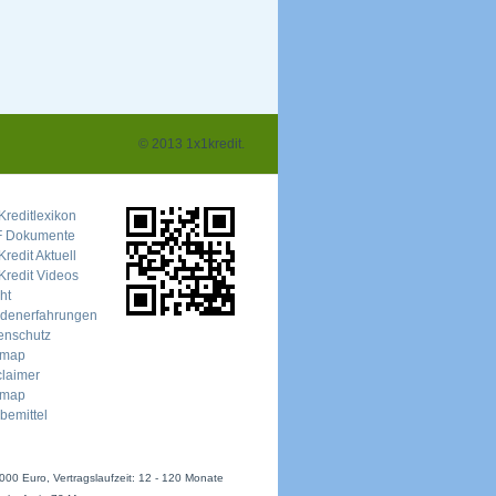
© 2013 1x1kredit.
Kreditlexikon
 Dokumente
redit Aktuell
Kredit Videos
ht
denerfahrungen
enschutz
emap
claimer
emap
bemittel
.000 Euro, Vertragslaufzeit: 12 - 120 Monate