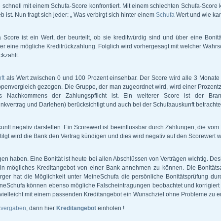
 schnell mit einem Schufa-Score konfrontiert. Mit einem schlechten Schufa-Score k
eb ist. Nun fragt sich jeder: „ Was verbirgt sich hinter einem
Schufa
Wert und wie ka
 Score ist ein Wert, der beurteilt, ob sie kreditwürdig sind und über eine Bonit
er eine mögliche Kreditrückzahlung. Folglich wird vorhergesagt mit welcher Wahrsc
ckzahlt.
ft
als Wert zwischen 0 und 100 Prozent einsehbar. Der Score wird alle 3 Monate a
penvergleich gezogen. Die Gruppe, der man zugeordnet wird, wird einer Prozentza
s Nachkommens der Zahlungspflicht ist. Ein weiterer Score ist der Branc
vertrag und Darlehen) berücksichtigt und auch bei der Schufaauskunft betrachtet
kunft negativ darstellen. Ein Scorewert ist beeinflussbar durch Zahlungen, die vom
ilgt wird die Bank den Vertrag kündigen und dies wird negativ auf den Scorewert w
en haben. Eine Bonität ist heute bei allen Abschlüssen von Verträgen wichtig. Des
ein mögliches Kreditangebot von einer Bank annehmen zu können. Die Bonitätsau
er hat die Möglichkeit unter MeineSchufa die persönliche Bonitätsprüfung durch
neSchufa können ebenso mögliche Falscheintragungen beobachtet und korrigiert 
vielleicht mit einem passenden Kreditangebot ein Wunschziel ohne Probleme zu e
itvergaben
, dann hier
Kreditangebot
einholen !