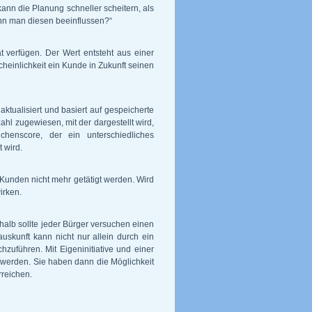
ann die Planung schneller scheitern, als
nn man diesen beeinflussen?“
ät verfügen. Der Wert entsteht aus einer
heinlichkeit ein Kunde in Zukunft seinen
ktualisiert und basiert auf gespeicherte
hl zugewiesen, mit der dargestellt wird,
henscore, der ein unterschiedliches
 wird.
 Kunden nicht mehr getätigt werden. Wird
irken.
halb sollte jeder Bürger versuchen einen
skunft kann nicht nur allein durch ein
zuführen. Mit Eigeninitiative und einer
werden. Sie haben dann die Möglichkeit
rreichen.