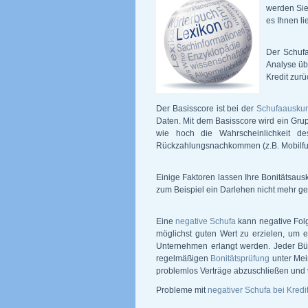
werden Sie
es Ihnen li
Der Schufa
Analyse üb
Kredit zurü
Der Basisscore ist bei der
Schufaauskun
Daten. Mit dem Basisscore wird ein Grup
wie hoch die Wahrscheinlichkeit de
Rückzahlungsnachkommen (z.B. Mobilfunk
Einige Faktoren lassen Ihre Bonitätsaus
zum Beispiel ein Darlehen nicht mehr get
Eine
negative Schufa
kann negative Folg
möglichst guten Wert zu erzielen, um 
Unternehmen erlangt werden. Jeder Bürg
regelmäßigen
Bonitätsprüfung
unter Mei
problemlos Verträge abzuschließen und 
Probleme mit
negativer Schufa bei Kred