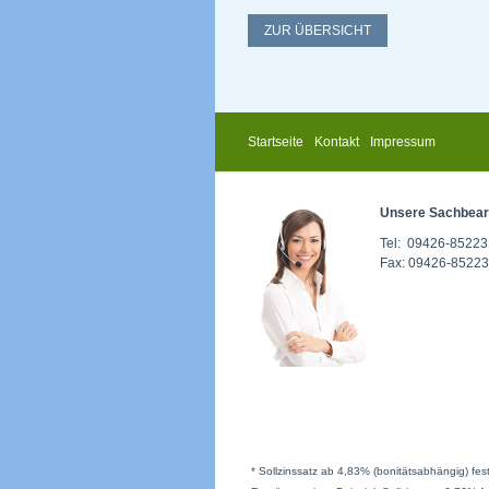
ZUR ÜBERSICHT
Startseite
Kontakt
Impressum
Unsere Sachbearb
Tel: 09426-8522
Fax: 09426-8522
* Sollzinssatz ab 4,83% (bonitätsabhängig) fest