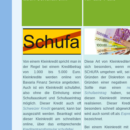
Von einem Kleinkredit spricht man in
Diese Art von Kleinkredite
der Regel bei einem Kreditbetrag
sich besonders, wenn 
von 1.000 bis 5.000 Euro.
SCHUFA umgehen will, sei
Kleinkredite werden online von
Gründen der Diskretion o
Bavaria Finanz Service angeboten.
Gründen einer negativen 
Auch ist ein Kleinkredit schufafrei,
Sollte man einen
n
also ohne die Einholung einer
Schufaeintrag
haben, so
Schufaauskunt und Schufaaeintrag
diesen Kleinkredit imm
möglich. Dieser Kredit auch oft
realisieren. Dieser Kred
Schweizer Kredit
genannt, kann bar
besonders schnell abgewic
ausgezahlt werden. Beantragt wird
wird auch somit oft als
Expre
dieser Kleinkredit am schnellsten
bezeichnet.
online, über das entsprechende
Bei einem Kleinkredit mit
Kreditantragsformular schufafrei.