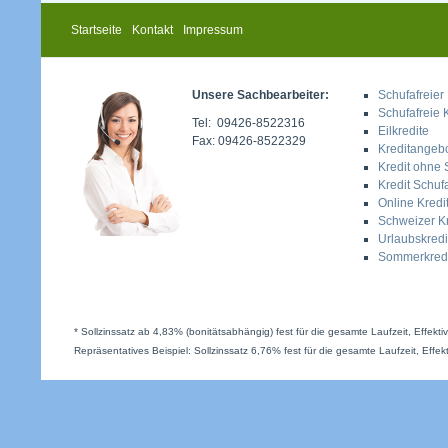
Startseite
Kontakt
Impressum
Unsere Sachbearbeiter:
Schufafreier 
Schufafreie 
Tel: 09426-8522316
Eilkredite
Fax: 09426-8522329
Kreditangeb
Kredit ohne 
Kredit Schufa
Online Kredi
Schweizer Kr
Urlaubskredi
Sommerkredi
* Sollzinssatz ab 4,83% (bonitätsabhängig) fest für die gesamte Laufzeit, Effekt
Repräsentatives Beispiel: Sollzinssatz 6,76% fest für die gesamte Laufzeit, Effek