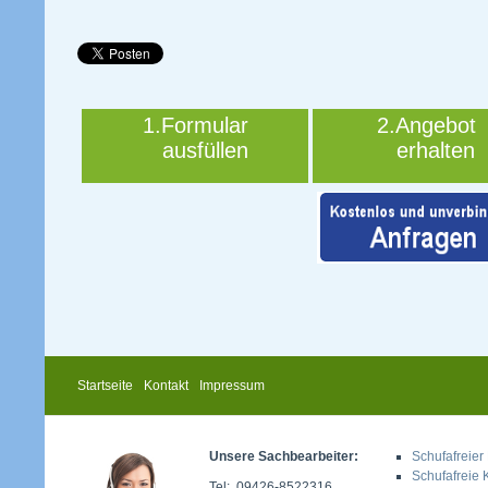
1.Formular
2.Angebot
ausfüllen
erhalten
Startseite
Kontakt
Impressum
Unsere Sachbearbeiter:
Schufafreier 
Schufafreie 
Tel: 09426-8522316