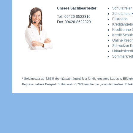
Unsere Sachbearbeiter:
Schufafreier 
Schufafreie 
Tel: 09426-8522316
Eilkredite
Fax: 09426-8522329
Kreditangeb
Kredit ohne 
Kredit Schufa
Online Kredi
Schweizer Kr
Urlaubskredi
Sommerkredi
* Sollzinssatz ab 4,83% (bonitätsabhängig) fest für die gesamte Laufzeit, Effekt
Repräsentatives Beispiel: Sollzinssatz 6,76% fest für die gesamte Laufzeit, Effek