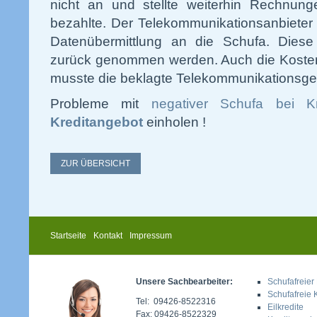
nicht an und stellte weiterhin Rechnunge
bezahlte. Der Telekommunikationsanbieter 
Datenübermittlung an die Schufa. Dies
zurück genommen werden. Auch die Kosten 
musste die beklagte Telekommunikationsge
Probleme mit
negativer Schufa bei Kr
Kreditangebot
einholen !
ZUR ÜBERSICHT
Startseite
Kontakt
Impressum
Unsere Sachbearbeiter:
Schufafreier 
Schufafreie 
Tel: 09426-8522316
Eilkredite
Fax: 09426-8522329